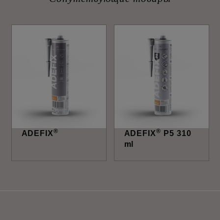
®
®
ADEFIX
ADEFIX
P5 310
ml