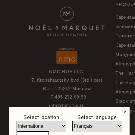
PRODU
Карнизы
Элемент
Плинту
Карниз
Молдин
Atmosph
NMC RUS LLC.
The Har
7, Kronshtadtsky bvd (3rd floor)
The Ess
RU - 125212 Moscow
Atmosphe
+7 495 232 69 58
Black pr
info@nmcrus.ru
Плинтус
×
Select location
Select language