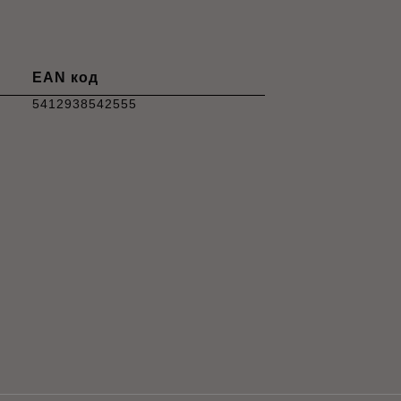
EAN код
5412938542555