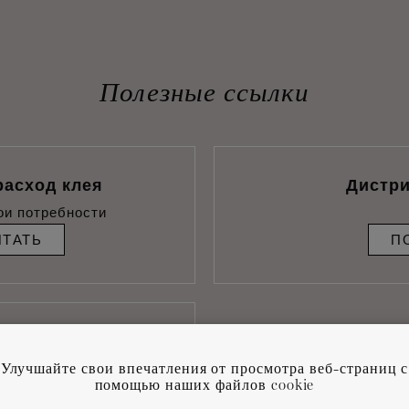
Полезные ссылки
расход клея
Дистр
ои потребности
ИТАТЬ
П
аилучших условий
ажа
Улучшайте свои впечатления от просмотра веб-страниц с
помощью наших файлов cookie
СК