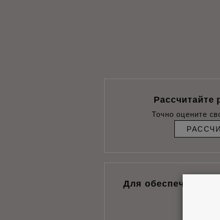
Рассчитайте 
Точно оцените св
РАССЧ
Для обеспечения н
монт
ПОИ