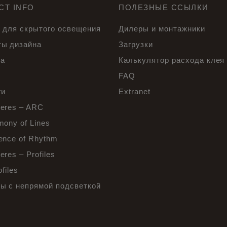
CT INFO
ПОЛЕЗНЫЕ ССЫЛКИ
 для скрытого освещения
Дилеры и монтажники
ы дизайна
Загрузки
са
Калькулятор расхода клея
ы
FAQ
ги
Extranet
eres – ARC
mony of Lines
ence of Rhythm
res – Profiles
ofiles
ы с непрямой подсветкой