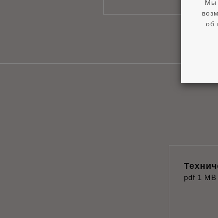
Мы 
возм
об 
Технич
pdf
1 MB