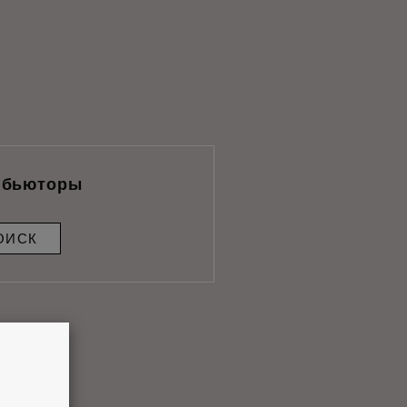
ибьюторы
ОИСК