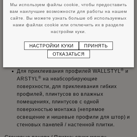
Мы используем файлы cookie, чтобы предоставить
путем испытания основы и профиля. Всегда
вам наилучшие возможности для работы на нашем
соблюдайте инструкцию по эксплуатации и
сайте. Вы можете узнать больше об используемых
технический паспорт.
нами файлах cookie или отключить их в разделе
настройки куки.
®
ADEFIX
PLUS
:
НАСТРОЙКИ КУКИ
ПРИНЯТЬ
Для обработки швов (3 мм), для больших
®
®
ОТКАЗАТЬСЯ
изделий WALLSTYL
и ARSTYL
от 8 см
высотой.
®
Для приклеивания профилей WALLSTYL
и
®
ARSTYL
на неабсорбирующие
поверхности, для приклеивания гибких
профилей, плинтусов во влажных
помещениях, плинтусов с одной
поверхностью монтажа (непрямое
освещение и нишевые профили для штор) и
стеновых панелей / настенной плитки.