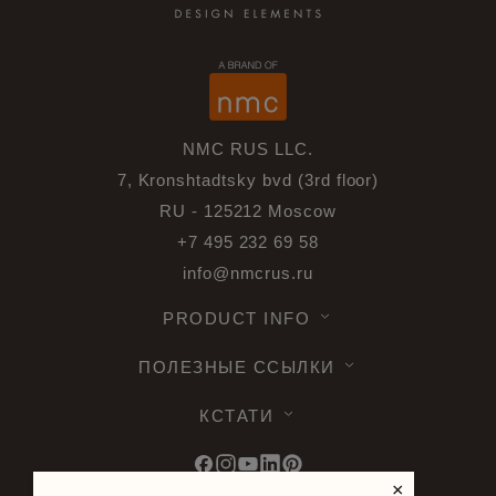
NMC RUS LLC.
7, Kronshtadtsky bvd (3rd floor)
RU - 125212 Moscow
+7 495 232 69 58
info@nmcrus.ru
PRODUCT INFO
ПОЛЕЗНЫЕ ССЫЛКИ
КСТАТИ
×