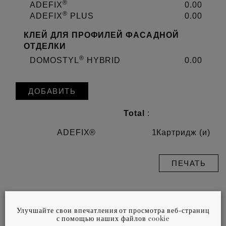
®
ADEFIX
0.00
®
ADEFIX
PLUS
0.00
КЛЕЙ ДЛЯ ПРОФИЛЕЙ ФАСАДНОЙ
ОТДЕЛКИ
®
DOMOSTYL
HYBRID
0.00
ДОБАВИТЬ
Total
:
ADEFIX®
1
Картридж (и)
ПЕЧАТЬ
Важно:
Расход клея зависит от размеров
Улучшайте свои впечатления от просмотра веб-страниц
профиля и характеристик поверхности. Точное
с помощью наших файлов cookie
количество и тип клея должны быть определены