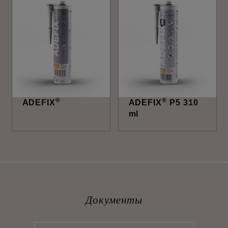
®
®
ADEFIX
ADEFIX
P5 310
ml
Документы