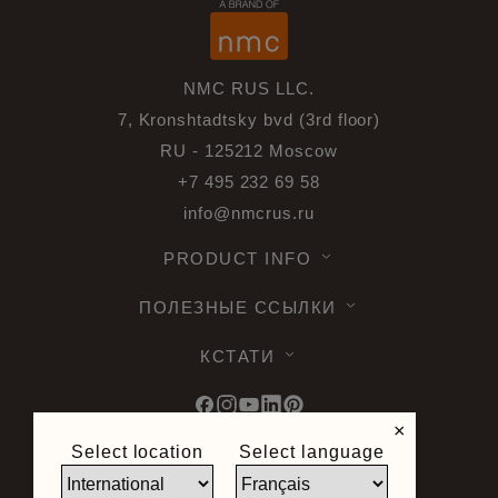
NMC RUS LLC.
7, Kronshtadtsky bvd (3rd floor)
RU - 125212 Moscow
+7 495 232 69 58
info@nmcrus.ru
PRODUCT INFO
ПОЛЕЗНЫЕ ССЫЛКИ
КСТАТИ
×
Select location
Select language
© 2026 Noel & Marquet. Все права