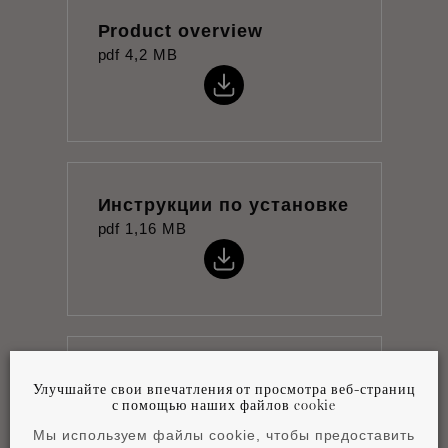
Product overview
pdf
4,2 MB
Инструкции по установке
pdf
1,16 MB
Технический паспорт
Улучшайте свои впечатления от просмотра веб-страниц
pdf
0,9 MB
с помощью наших файлов cookie
Мы используем файлы cookie, чтобы предоставить