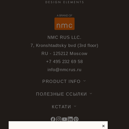
NMC RUS LLC.
7, Kronshtadtsky bvd (3rd floor)
RU - 125212 Moscow
+7 495 232 69 58
info@nmcrus.ru
PRODUCT INFO
ПОЛЕЗНЫЕ ССЫЛКИ
КСТАТИ
×