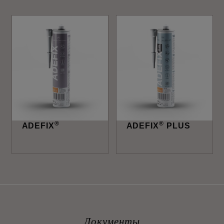
®
®
ADEFIX
ADEFIX
PLUS
Документы