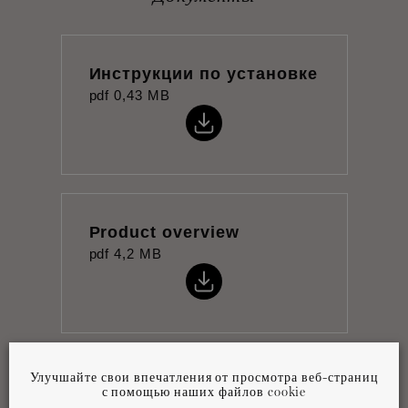
Инструкции по установке
pdf
0,43 MB
Product overview
pdf
4,2 MB
Улучшайте свои впечатления от просмотра веб-страниц
Технический паспорт
с помощью наших файлов cookie