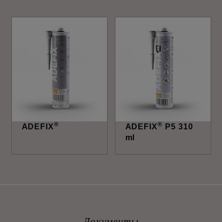
®
®
ADEFIX
ADEFIX
P5 310
ml
Документы