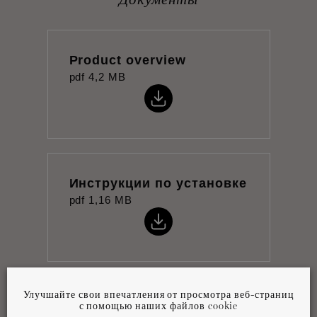
Product overview
pdf
4,2 MB
Инструкции по установке
pdf
1,16 MB
Улучшайте свои впечатления от просмотра веб-страниц
Технический паспорт
с помощью наших файлов cookie