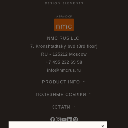
NMC RUS LLC.
7, Kronshtadtsky bvd (3rd floor)
RU - 125212 Moscow
+7 495 232 69 58
info@nmcrus.ru
PRODUCT INFO
ПОЛЕЗНЫЕ ССЫЛКИ
КСТАТИ
×