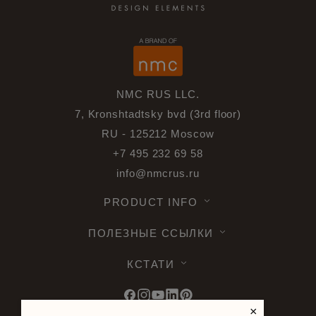
NMC RUS LLC.
7, Kronshtadtsky bvd (3rd floor)
RU - 125212 Moscow
+7 495 232 69 58
info@nmcrus.ru
PRODUCT INFO
ПОЛЕЗНЫЕ ССЫЛКИ
КСТАТИ
×