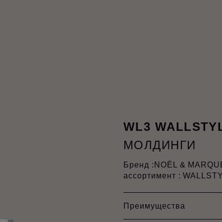
WL3 WALLSTY
МОЛДИНГИ
Бренд :
NOËL & MARQU
ассортимент : WALLST
Преимущества