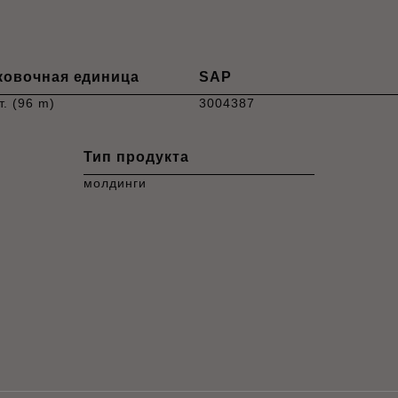
ковочная единица
SAP
т. (96 m)
3004387
Тип продукта
молдинги