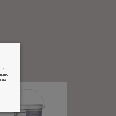
чшие
ольше
деле