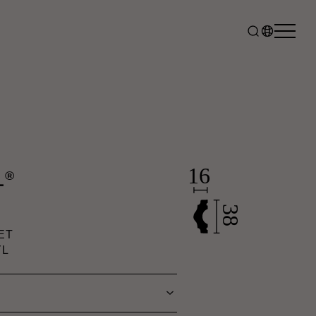
®
L
ET
YL