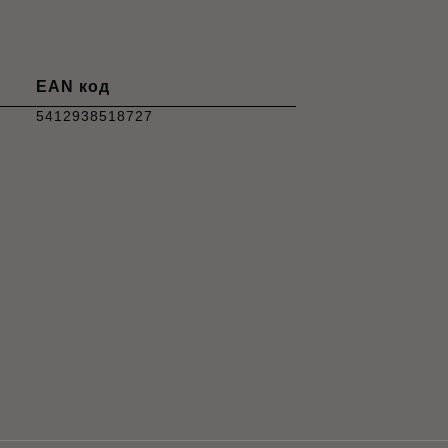
EAN код
5412938518727