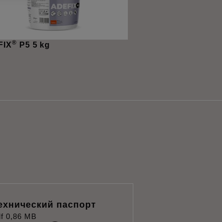
®
FIX
P5 5 kg
ехнический паспорт
f
0,86 MB