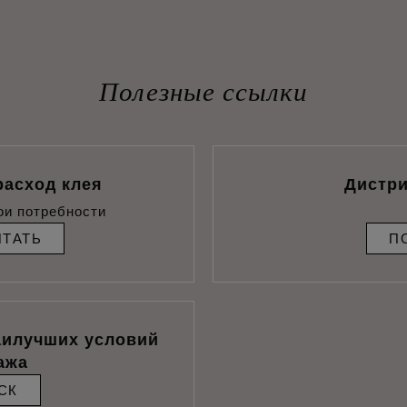
Полезные ссылки
расход клея
Дистр
ои потребности
ИТАТЬ
П
аилучших условий
ажа
СК