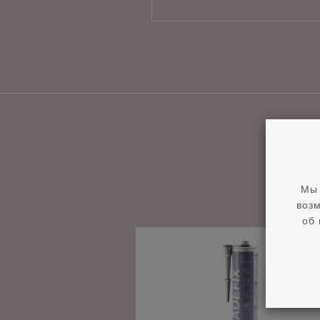
Мы 
возм
об 