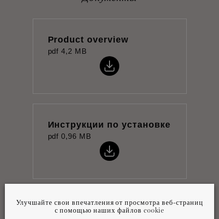
Product overview
pdf
4,2 MB
Инструкции по установке
pdf
0,96 MB
Улучшайте свои впечатления от просмотра веб-страниц
Технический паспорт
с помощью наших файлов cookie