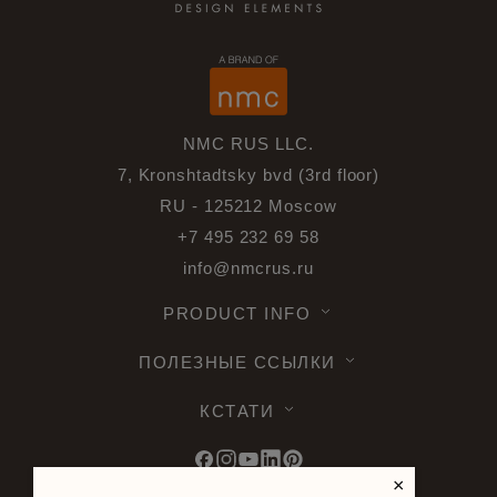
NMC RUS LLC.
7, Kronshtadtsky bvd (3rd floor)
RU - 125212 Moscow
+7 495 232 69 58
info@nmcrus.ru
PRODUCT INFO
ПОЛЕЗНЫЕ ССЫЛКИ
КСТАТИ
×