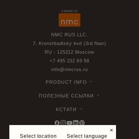
NMC RUS LLC.
7, Kronshtadtsky bvd (3rd floor)
RU - 125212 Moscow
+7 495 232 69 58
info@nmcrus.ru
PRODUCT INFO
ПОЛЕЗНЫЕ ССЫЛКИ
КСТАТИ
×
Select location
Select language