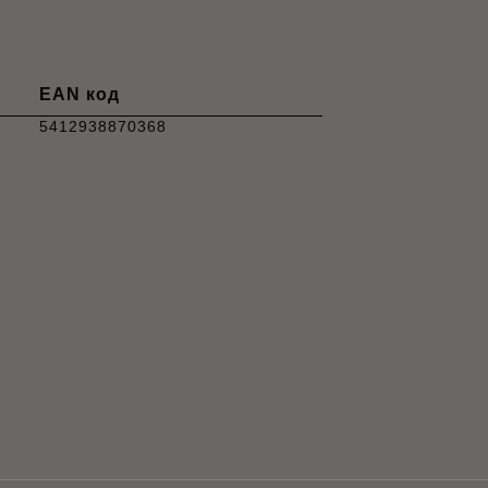
EAN код
5412938870368