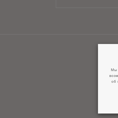
Мы 
возм
об 