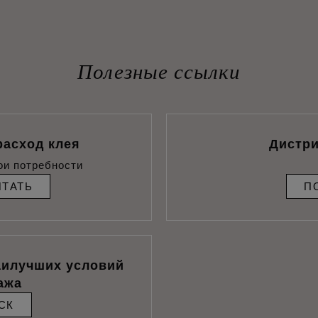
Полезные ссылки
расход клея
Дистр
ои потребности
ИТАТЬ
П
аилучших условий
ажа
СК