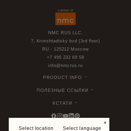
NMC RUS LLC.
7, Kronshtadtsky bvd (3rd floor)
RU - 125212 Moscow
+7 495 232 69 58
info@nmcrus.ru
PRODUCT INFO
ПОЛЕЗНЫЕ ССЫЛКИ
КСТАТИ
×
Select location
Select language