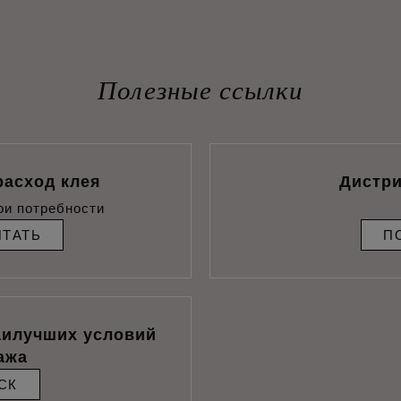
Полезные ссылки
расход клея
Дистр
ои потребности
ИТАТЬ
П
аилучших условий
ажа
СК