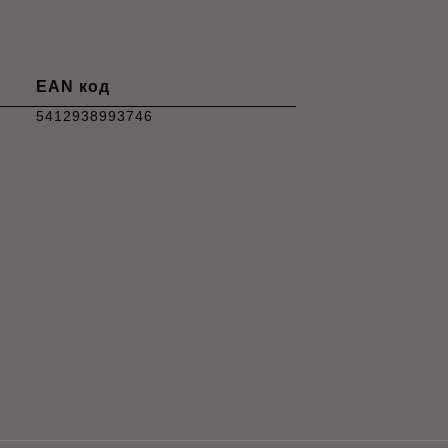
EAN код
5412938993746