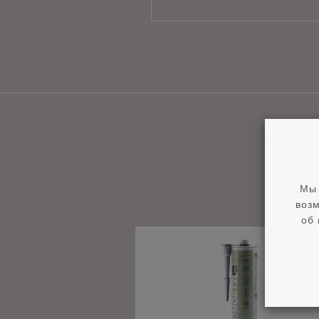
Мы 
возм
об 