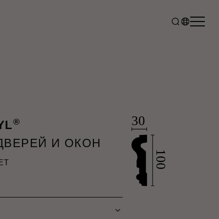
®
YL
ДВЕРЕЙ И ОКОН
ET