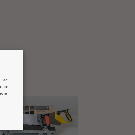
чшие
ольше
деле