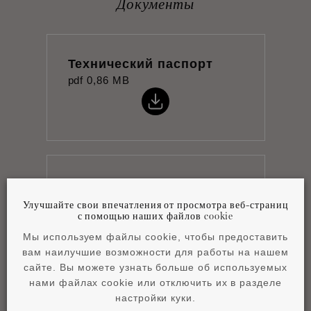
Документы
Технический паспорт
pdf
0,86 MB
Коллекция настенных
панно
Улучшайте свои впечатления от просмотра веб-страниц
с помощью наших файлов cookie
pdf
10,12 MB
Мы используем файлы cookie, чтобы предоставить
вам наилучшие возможности для работы на нашем
сайте. Вы можете узнать больше об используемых
нами файлах cookie или отключить их в разделе
настройки куки.