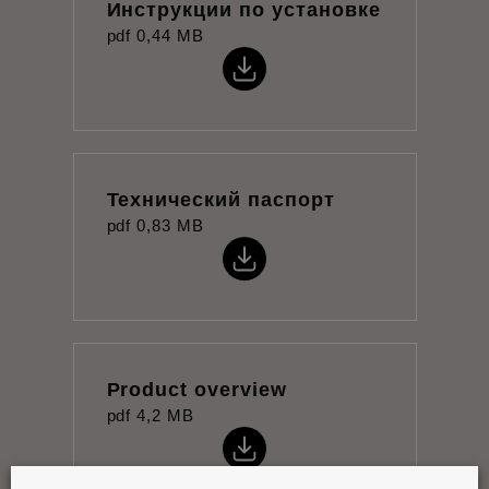
Инструкции по установке
pdf
0,44 MB
Технический паспорт
pdf
0,83 MB
Product overview
pdf
4,2 MB