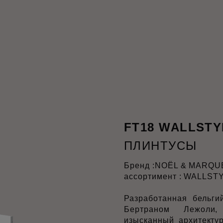
FT18 WALLSTY
ПЛИНТУСЫ
Бренд :
NOËL & MARQU
ассортимент : WALLST
Разработанная бельги
Бертраном Лежоли
изысканный архитекту