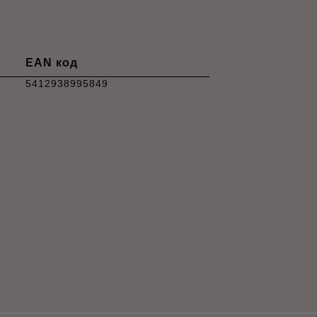
EAN код
5412938995849