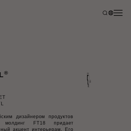
®
L
ET
YL
йским дизайнером продуктов
, молдинг FT18 придает
рный акцент интерьерам. Его