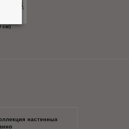
0 см)
оллекция настенных
анно