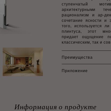
ступенчатый мот
архитектурными теч
рационализм и ар-де
сочетание ясности и 
того, используется л
плинтуса, этот мно
придает ощущение по
классическим, так и с
Преимущества
Приложение
Информация о продукте