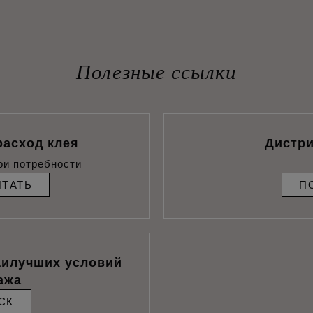
Полезные ссылки
расход клея
Дистр
ои потребности
ИТАТЬ
П
аилучших условий
ажа
СК