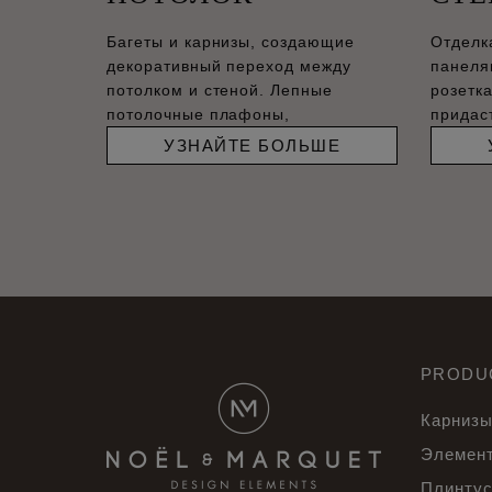
Багеты и карнизы, создающие
Отделк
декоративный переход между
панеля
потолком и стеной. Лепные
розетк
потолочные плафоны,
придас
соврем
УЗНАЙТЕ БОЛЬШЕ
PRODU
Карнизы
Элемент
Плинту