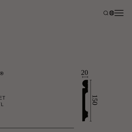
®
ET
YL