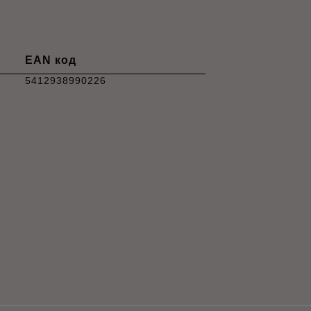
EAN код
5412938990226