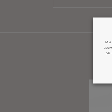
Мы 
возм
об 