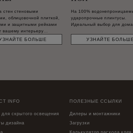
а стен стеновыми
На 100% водонепроницаем
ми, облицовочной плиткой,
ударопрочные плинтусы.
ами и защитными рейками
Идеальный выбор для дома
т вашему интерьеру
енный вид.
УЗНАЙТЕ БОЛЬШЕ
УЗНАЙТЕ БОЛЬШ
CT INFO
ПОЛЕЗНЫЕ ССЫЛКИ
 для скрытого освещения
Дилеры и монтажники
ы дизайна
Загрузки
са
Калькулятор расхода клея