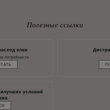
Полезные ссылки
расход клея
Дистр
ои потребности
ИТАТЬ
П
аилучших условий
ажа
СК