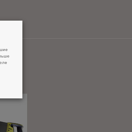
чшие
ольше
деле