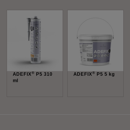
®
®
ADEFIX
P5 310
ADEFIX
P5 5 kg
ml