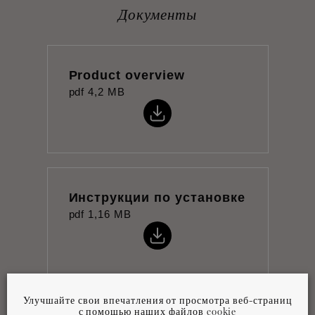
Документы
Product overview
pdf
4,2 MB
Инструкции по установке
pdf
1,16 MB
Улучшайте свои впечатления от просмотра веб-страниц
с помощью наших файлов cookie