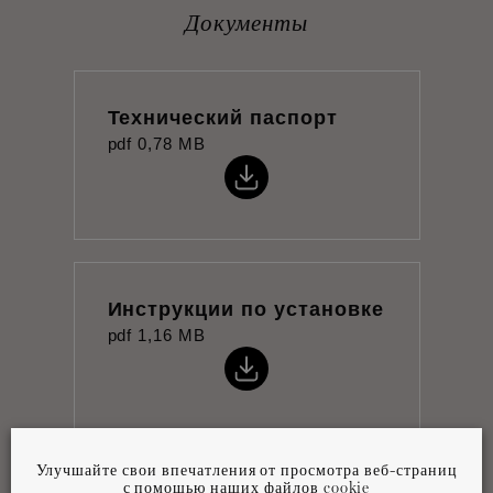
Документы
Технический паспорт
pdf
0,78 MB
Инструкции по установке
pdf
1,16 MB
Улучшайте свои впечатления от просмотра веб-страниц
с помощью наших файлов cookie