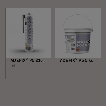
®
®
ADEFIX
P5 310
ADEFIX
P5 5 kg
ml