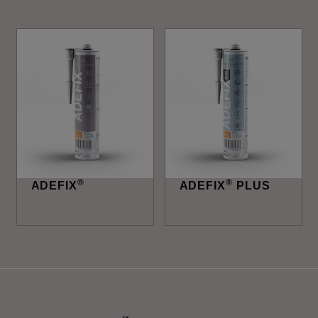
®
®
ADEFIX
ADEFIX
PLUS