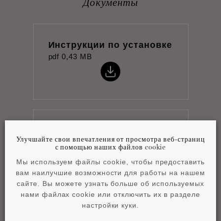
Документы
Инструкции по установке
pdf
0,43 MB
Product overview
Улучшайте свои впечатления от просмотра веб-страниц
pdf
4,2 MB
с помощью наших файлов cookie
Мы используем файлы cookie, чтобы предоставить
вам наилучшие возможности для работы на нашем
сайте. Вы можете узнать больше об используемых
нами файлах cookie или отключить их в разделе
настройки куки.
The Essence of Rhythm