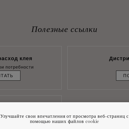
Полезные ссылки
расход клея
Дистр
ои потребности
ИТАТЬ
П
аилучших условий
ажа
Улучшайте свои впечатления от просмотра веб-страниц с
помощью наших файлов cookie
СК