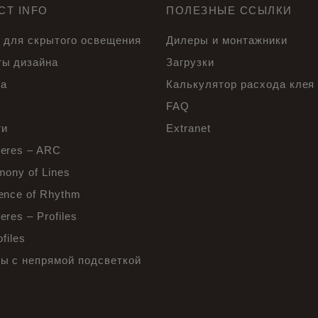
CT INFO
ПОЛЕЗНЫЕ ССЫЛКИ
 для скрытого освещения
Дилеры и монтажники
ы дизайна
Загрузки
са
Калькулятор расхода клея
ы
FAQ
ги
Extranet
eres – ARC
mony of Lines
ence of Rhythm
res – Profiles
ofiles
ы с непрямой подсветкой