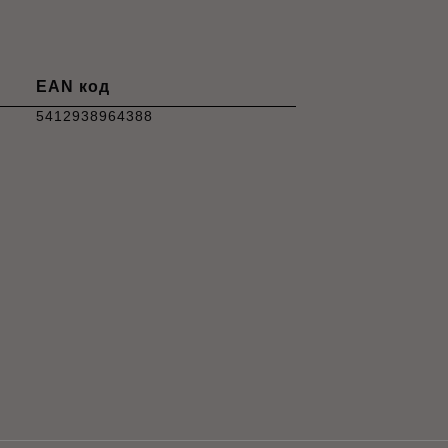
EAN код
5412938964388