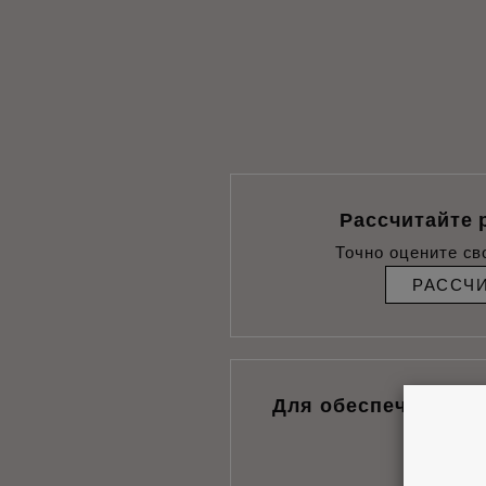
Рассчитайте 
Точно оцените св
РАССЧ
Для обеспечения н
монт
ПОИ