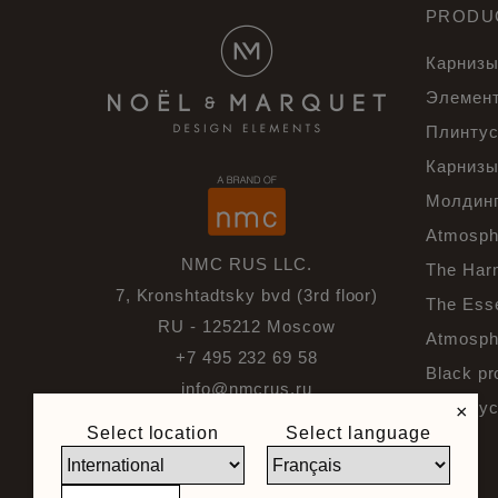
PRODU
Карнизы
Элемент
Плинту
Карниз
Молдин
Atmosph
NMC RUS LLC.
The Har
7, Kronshtadtsky bvd (3rd floor)
The Ess
RU - 125212 Moscow
Atmosphe
+7 495 232 69 58
Black pr
info@nmcrus.ru
Плинтус
×
Select location
Select language