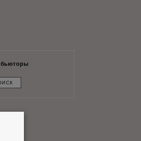
ибьюторы
ОИСК