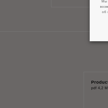
Мы 
возм
об 
Produc
pdf
4,2 