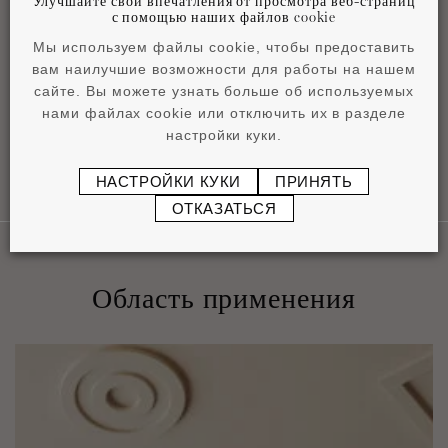
Улучшайте свои впечатления от просмотра веб-страниц
с помощью наших файлов cookie
Мы используем файлы cookie, чтобы предоставить
Product overview
вам наилучшие возможности для работы на нашем
pdf
4,2 MB
сайте. Вы можете узнать больше об используемых
нами файлах cookie или отключить их в разделе
настройки куки.
НАСТРОЙКИ КУКИ
ПРИНЯТЬ
ОТКАЗАТЬСЯ
Область применения