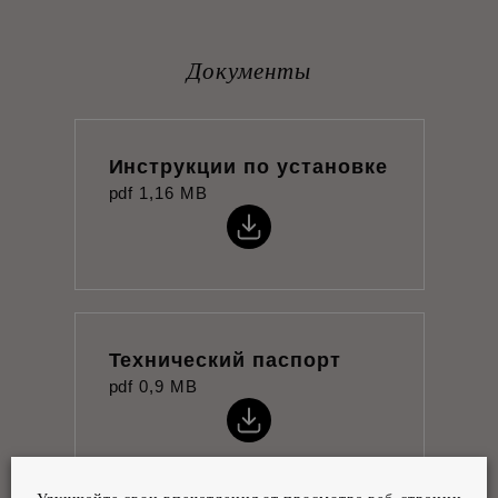
Документы
Инструкции по установке
pdf
1,16 MB
Технический паспорт
pdf
0,9 MB