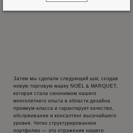
Затем мы сделали следующий шаг, создав
новую торговую марку NOËL & MARQUET,
которая стала синонимом нашего
многолетнего опыта в области дизайна
премиум-класса и гарантирует качество,
обслуживание и консалтинг высочайшего
уровня. Четко структурированное
портфолио — это отражение нашего